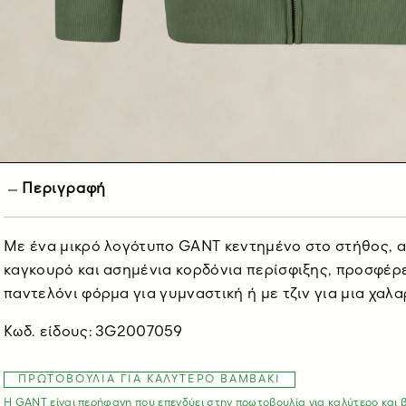
Περιγραφή
Με ένα μικρό λογότυπο GANT κεντημένο στο στήθος, αυ
καγκουρό και ασημένια κορδόνια περίσφιξης, προσφέρει
παντελόνι φόρμα για γυμναστική ή με τζιν για μια χαλα
Κωδ. είδους: 3G2007059
ΠΡΩΤΟΒΟΥΛΊΑ ΓΙΑ ΚΑΛΎΤΕΡΟ ΒΑΜΒΆΚΙ
Η GANT είναι περήφανη που επενδύει στην πρωτοβουλία για καλύτερο και 