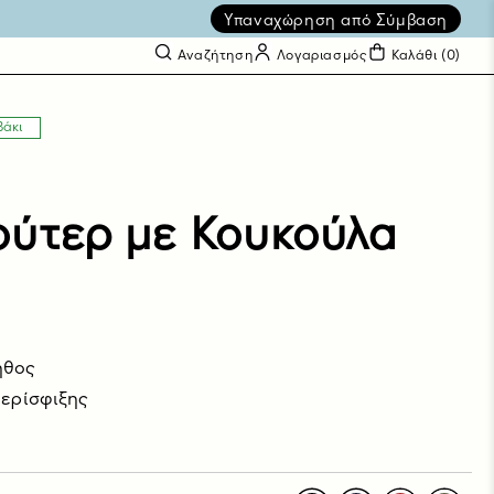
Υπαναχώρηση από Σύμβαση
Αναζήτηση
Λογαριασμός
Καλάθι (
0
)
βάκι
ύτερ με Κουκούλα
ήθος
περίσφιξης