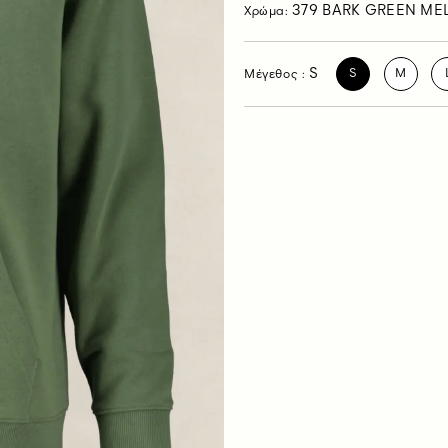
379 BARK GREEN ME
Χρώμα:
S
S
M
Μέγεθος :