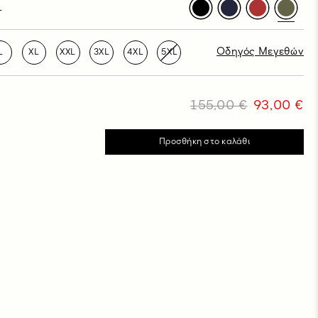
L
Οδηγός Μεγεθών
L
XL
XXL
3XL
4XL
5XL
155,00 €
93,00 €