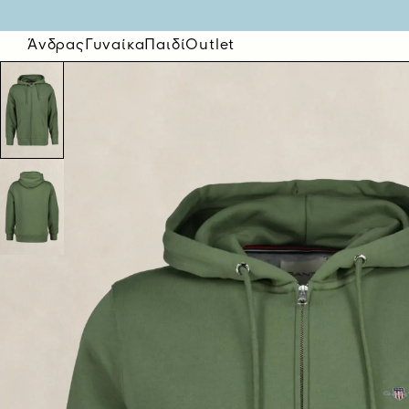
Άνδρας
Γυναίκα
Παιδί
Outlet