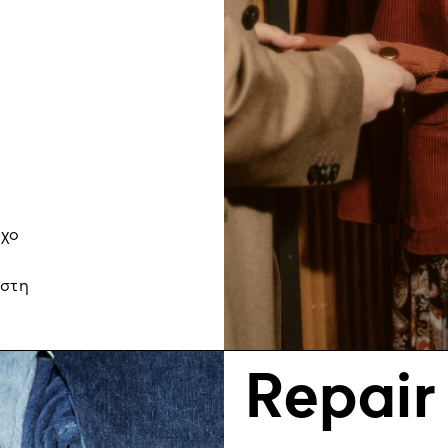
όχο
 στη
Repair