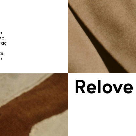
α
ρο.
σας
αι
υ
Relove