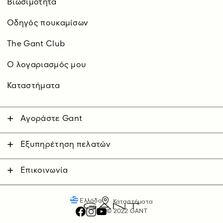
Βιωσιμότητα
Οδηγός πουκαμίσων
The Gant Club
O λογαριασμός μου
Καταστήματα
Αγοράστε Gant
Άνδρας
Γυναίκα
Εξυπηρέτηση πελατών
Επικοινωνήστε μαζί μας
Παιδικά
Αποστολές
Επικοινωνία
Επιστροφές
Πληρωμές
Ελλάδα
Καταστήματα
© 2022 GANT