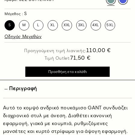
Χρώμα:
S
Μέγεθος :
S
M
L
XL
XXL
3XL
4XL
5XL
Οδηγός Μεγεθών
110,00 €
Προηγούμενη τιμή λιανικής:
71,50 €
Τιμή Outlet:
Περιγραφή
Αυτό το κομψό ανδρικό πουκάμισο GANT συνδυάζει
διαχρονικό στυλ με άνεση. Διαθέτει κανονική
εφαρμογή, γιακά με κουμπιά, ρυθμιζόμενες
μανσέτες και κυρτό στρίφωμα για άψογη εφαρμογή.