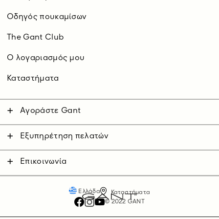
Οδηγός πουκαμίσων
The Gant Club
O λογαριασμός μου
Καταστήματα
Αγοράστε Gant
Άνδρας
Γυναίκα
Εξυπηρέτηση πελατών
Επικοινωνήστε μαζί μας
Παιδικά
Αποστολές
Επικοινωνία
Επιστροφές
Πληρωμές
Ελλάδα
Καταστήματα
© 2022 GANT