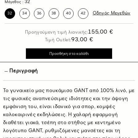
32
Μέγεθος :
Οδηγός Μεγεθών
32
34
36
38
40
42
155,00 €
Προηγούμενη τιμή λιανικής:
93,00 €
Τιμή Outlet:
Περιγραφή
To γυναικείo μας πουκάμισο GANT από 100% λινό, με
τις φυσικές αναπνεύσιμες ιδιότητες και την άψογη
εμφάνιση του, είναι ιδανικό για σπορ, κομψές
καλοκαιρινές εκδηλώσεις. Η χαλαρή εφαρμογή
διαθέτει γιακά, τσέπη στο στήθος με κεντημένο
λογότυπο GANT, ρυθμιζόμενες μανσέτες και τη