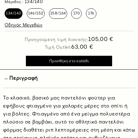
134/140
Μέγεθος :
134/140
146/152
158/164
170
176
Οδηγός Μεγεθών
105,00 €
Προηγούμενη τιμή λιανικής:
63,00 €
Τιμή Outlet:
Περιγραφή
Τo κλασικό, βασικό μας παντελόνι φούτερ για
εφήβους φτιαγμένο για χαλαρές μέρες στο σπίτι ή
για βόλτες. Φτιαγμένο από ένα μείγμα πολυεστέρα
πλούσιο σε βαμβάκι, αυτό το αθλητικό παντελόνι
φόρμας διαθέτει ριπ λεπτομέρειες στη μέση και κάτω