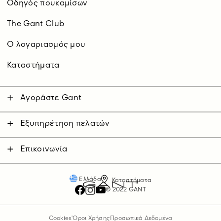
Οδηγός πουκαμίσων
The Gant Club
O λογαριασμός μου
Καταστήματα
Αγοράστε Gant
Άνδρας
Γυναίκα
Εξυπηρέτηση πελατών
Επικοινωνήστε μαζί μας
Παιδικά
Αποστολές
Επικοινωνία
Επιστροφές
Πληρωμές
Ελλάδα
Καταστήματα
© 2022 GANT
Cookies
'Οροι Χρήσης
Προσωπικά Δεδομένα