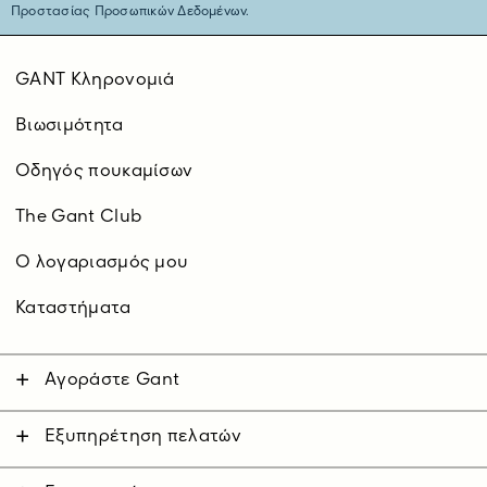
Προστασίας Προσωπικών Δεδομένων.
GANT Κληρονομιά
Βιωσιμότητα
Οδηγός πουκαμίσων
The Gant Club
O λογαριασμός μου
Καταστήματα
Αγοράστε Gant
Άνδρας
Γυναίκα
Εξυπηρέτηση πελατών
Επικοινωνήστε μαζί μας
Παιδικά