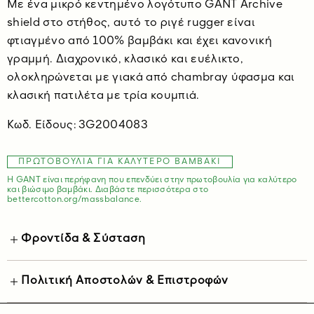
Με ένα μικρό κεντημένο λογότυπο GANT Archive
shield στο στήθος, αυτό το ριγέ rugger είναι
φτιαγμένο από 100% βαμβάκι και έχει κανονική
γραμμή. Διαχρονικό, κλασικό και ευέλικτο,
ολοκληρώνεται με γιακά από chambray ύφασμα και
κλασική πατιλέτα με τρία κουμπιά.
Kωδ. Είδους: 3G2004083
ΠΡΩΤΟΒΟΥΛΊΑ ΓΙΑ ΚΑΛΎΤΕΡΟ ΒΑΜΒΆΚΙ
Η GANT είναι περήφανη που επενδύει στην πρωτοβουλία για καλύτερο
και βιώσιμο βαμβάκι. Διαβάστε περισσότερα στο
bettercotton.org/massbalance.
Φροντίδα & Σύσταση
Πολιτική Αποστολών & Επιστροφών