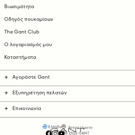
Βιωσιμότητα
Οδηγός πουκαμίσων
The Gant Club
O λογαριασμός μου
Καταστήματα
Αγοράστε Gant
Άνδρας
Γυναίκα
Εξυπηρέτηση πελατών
Επικοινωνήστε μαζί μας
Παιδικά
Αποστολές
Επικοινωνία
Επιστροφές
Πληρωμές
Ελλάδα
Καταστήματα
© 2022 GANT