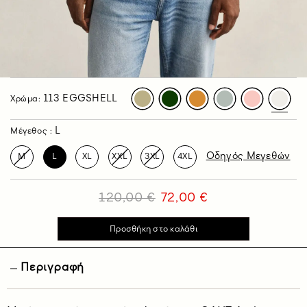
113 EGGSHELL
Χρώμα:
L
Μέγεθος :
Οδηγός Μεγεθών
M
L
XL
XXL
3XL
4XL
120,00 €
72,00 €
Περιγραφή