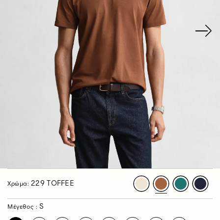
229 TOFFEE
Χρώμα:
S
Μέγεθος :