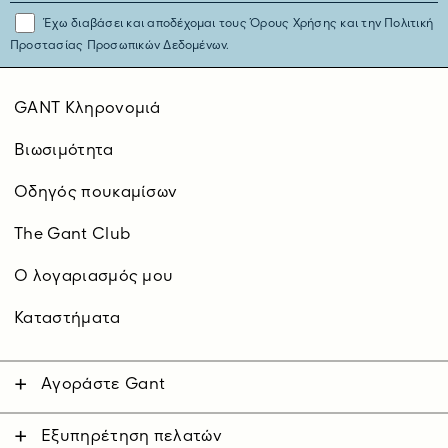
Έχω διαβάσει και αποδέχομαι τους
Όρους Χρήσης
και την
Πολιτική
Προστασίας Προσωπικών Δεδομένων.
GANT Κληρονομιά
Βιωσιμότητα
Οδηγός πουκαμίσων
The Gant Club
O λογαριασμός μου
Καταστήματα
Αγοράστε Gant
Άνδρας
Γυναίκα
Εξυπηρέτηση πελατών