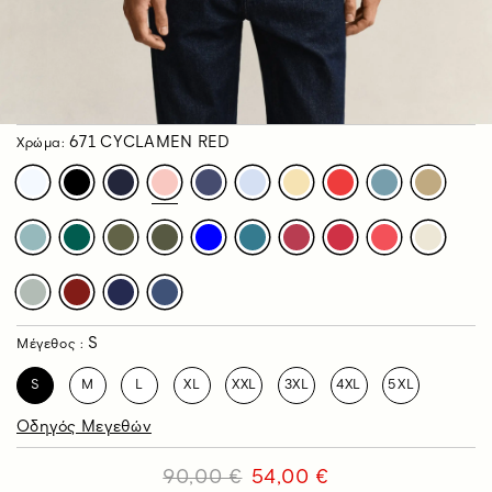
671 CYCLAMEN RED
Χρώμα:
S
Μέγεθος :
S
M
L
XL
XXL
3XL
4XL
5XL
Οδηγός Μεγεθών
90,00 €
54,00 €