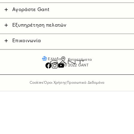
Αγοράστε Gant
Άνδρας
Γυναίκα
Εξυπηρέτηση πελατών
Επικοινωνήστε μαζί μας
Παιδικά
Αποστολές
Επικοινωνία
Επιστροφές
Πληρωμές
Ελλάδα
Καταστήματα
© 2022 GANT
Cookies
'Οροι Χρήσης
Προσωπικά Δεδομένα