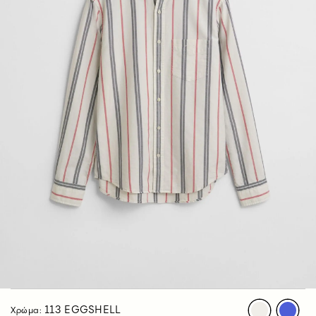
113 EGGSHELL
Χρώμα: