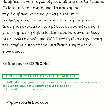
Βαμβάκι, με yarn-dyed ρίγες, διαθέτει απαλό ύφασμα
Oxford από το αρχείο μας. Το πουκάμισο
περιλαμβάνει κλασικό γιακά με κουμπιά,
ρυθμιζόμενες μανσέτες και κυρτό στρίφωμα για
άνεση και στυλ. Στο πίσω μέρος, οι box πιέτες και η
χαρακτηριστική θηλιά locker προσθέτουν επιπλέον
στυλ, ενώ το λογότυπο GANT κεντημένο στην τσέπη
του στήθους προσφέρει μια διακριτική πινελιά
επωνυμίας.
Κωδ. είδους: 3G3250052
ΠΡΩΤΟΒΟΥΛΊΑ ΓΙΑ ΚΑΛΎΤΕΡΟ ΒΑΜΒΆΚΙ
Η GANT είναι περήφανη που επενδύει στην πρωτοβουλία για καλύτερο
και βιώσιμο βαμβάκι. Διαβάστε περισσότερα στο
bettercotton.org/massbalance.
Φροντίδα & Σύσταση