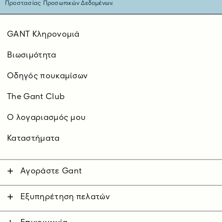
Προστασίας Προσωπικών Δεδομένων.
GANT Κληρονομιά
Βιωσιμότητα
Οδηγός πουκαμίσων
The Gant Club
O λογαριασμός μου
Καταστήματα
Αγοράστε Gant
Άνδρας
Γυναίκα
Εξυπηρέτηση πελατών
Επικοινωνήστε μαζί μας
Παιδικά