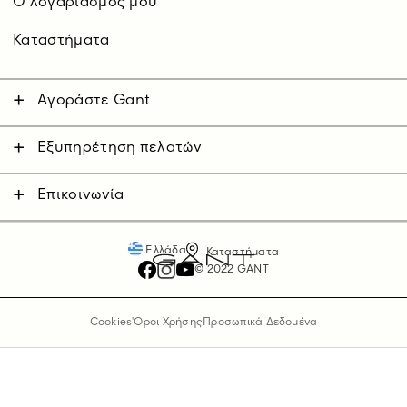
O λογαριασμός μου
Καταστήματα
Αγοράστε Gant
Άνδρας
Γυναίκα
Εξυπηρέτηση πελατών
Επικοινωνήστε μαζί μας
Παιδικά
Αποστολές
Επικοινωνία
Επιστροφές
Πληρωμές
Ελλάδα
Καταστήματα
© 2022 GANT
Cookies
'Οροι Χρήσης
Προσωπικά Δεδομένα