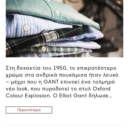
Στη δεκαετία του 1950, το επικρατέστερο
χρώμα στα ανδρικά πουκάμισα ήταν λευκό
– μέχρι που η GANT επινοεί ένα τολμηρό
νέο look, που πυροδοτεί το στυλ Oxford
Colour Explosion. Ο Elliot Gant δήλωσε
κάποτε, «Ας μην προσπαθήσουμε να
είμαστε τα πάντα για όλους. Είμαστε
Περισσότερα
άτομα. Όταν σκέφτεστε για τον εαυτό σας,
μπορείτε να είστε καλαίσθητα