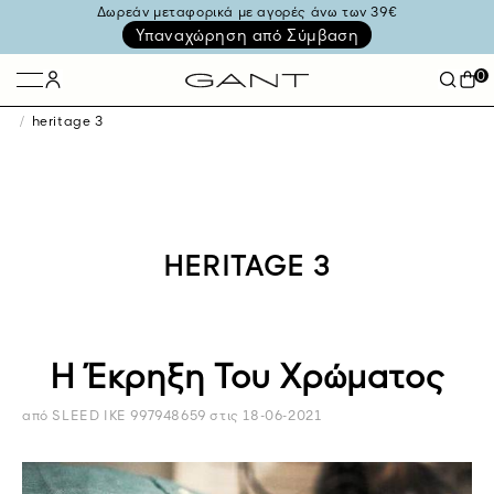
Δωρεάν μεταφορικά με αγορές άνω των 39€
Υπαναχώρηση από Σύμβαση
0
heritage 3
HERITAGE 3
Η Έκρηξη Του Χρώματος
από SLEED IKE 997948659
στις
18-06-2021