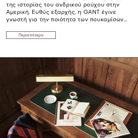
της ιστορίας του ανδρικού ρούχου στην
Αμερική. Ευθύς εξαρχής, η GANT έγινε
γνωστή για την ποιότητα των πουκαμίσων
της. Ήδη από την πρώτη περίοδο, όταν η
εταιρεία κατασκεύαζε πουκάμισα για άλλες
Περισσότερα
εταιρείες λιανικής πώλησης, προστέθηκε
ένα διακριτικό σήμα κατατεθέν της GANT:
ένας μικρός ρόμβος με ένα «G» τυπωμένο
στο τελείωμα του πουκαμίσου. Αυτό...