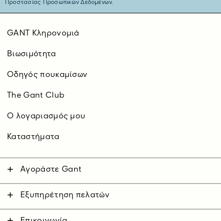
Προστασίας Προσωπικών Δεδομένων.
GANT Κληρονομιά
Βιωσιμότητα
Οδηγός πουκαμίσων
The Gant Club
O λογαριασμός μου
Καταστήματα
Αγοράστε Gant
Άνδρας
Γυναίκα
Εξυπηρέτηση πελατών
Επικοινωνήστε μαζί μας
Παιδικά
Αποστολές